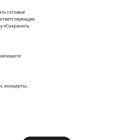
ать готовые
соответствующую
ку «Сохранить
 напишите
и, концерты,