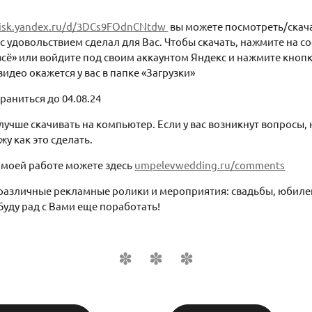
isk.yandex.ru/d/3DCs9FOdnCNtdw
вы можете посмотреть/скач
 с удовольствием сделал для Вас. Чтобы скачать, нажмите на 
всё» или войдите под своим аккаунтом Яндекс и нажмите кноп
видео окажется у вас в папке «Загрузки»
раниться до 04.08.24
учше скачивать на компьютер. Если у вас возникнут вопросы,
жу как это сделать.
 моей работе можете здесь
umpelevwedding.ru/comments
 различные рекламные ролики и мероприятия: свадьбы, юбиле
Буду рад с Вами еще поработать!