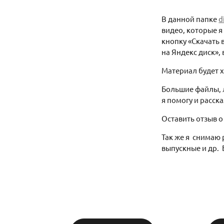
В данной папке
d
видео, которые я
кнопку «Скачать 
на Яндекс диск», 
Материал будет х
Большие файлы, л
я помогу и расска
Оставить отзыв о
Так же я снимаю
выпускные и др. 